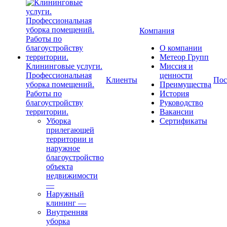
Компания
О компании
Метеор Групп
Клининговые услуги.
Миссия и
Профессиональная
ценности
Клиенты
Пос
уборка помещений.
Преимущества
Работы по
История
благоустройству
Руководство
территории.
Вакансии
Уборка
Сертификаты
прилегающей
территории и
наружное
благоустройство
объекта
недвижимости
—
Наружный
клининг
—
Внутренняя
уборка