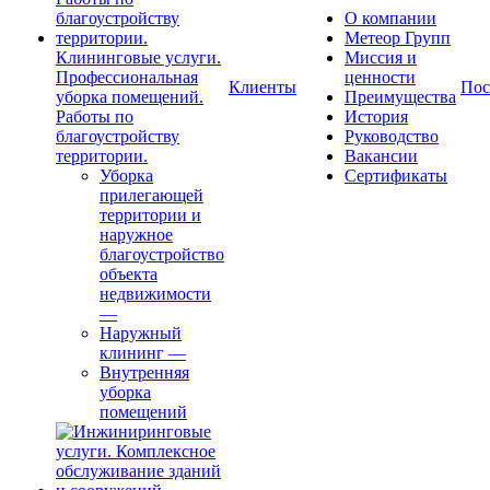
О компании
Метеор Групп
Клининговые услуги.
Миссия и
Профессиональная
ценности
Клиенты
Пос
уборка помещений.
Преимущества
Работы по
История
благоустройству
Руководство
территории.
Вакансии
Уборка
Сертификаты
прилегающей
территории и
наружное
благоустройство
объекта
недвижимости
—
Наружный
клининг
—
Внутренняя
уборка
помещений