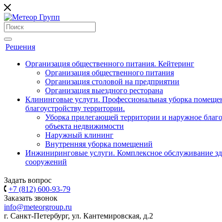
Решения
Организация общественного питания. Кейтеринг
Организация общественного питания
Организация столовой на предприятии
Организация выездного ресторана
Клининговые услуги. Профессиональная уборка помеще
благоустройству территории.
Уборка прилегающей территории и наружное благо
объекта недвижимости
Наружный клининг
Внутренняя уборка помещений
Инжиниринговые услуги. Комплексное обслуживание зд
сооружений
Задать вопрос
+7 (812) 600-93-79
Заказать звонок
info@meteorgroup.ru
г. Санкт-Петербург, ул. Кантемировская, д.2