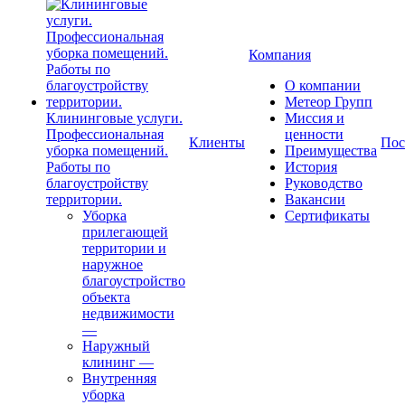
Компания
О компании
Метеор Групп
Клининговые услуги.
Миссия и
Профессиональная
ценности
Клиенты
Пос
уборка помещений.
Преимущества
Работы по
История
благоустройству
Руководство
территории.
Вакансии
Уборка
Сертификаты
прилегающей
территории и
наружное
благоустройство
объекта
недвижимости
—
Наружный
клининг
—
Внутренняя
уборка