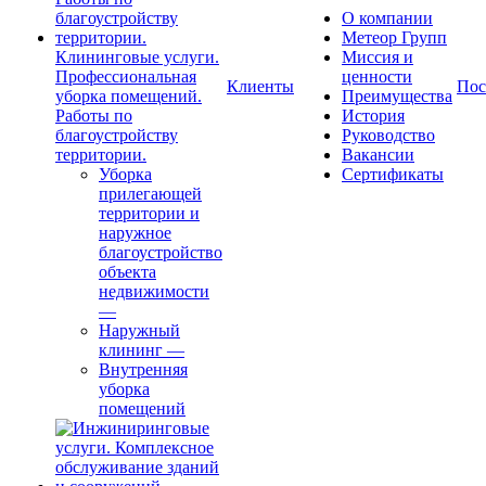
О компании
Метеор Групп
Клининговые услуги.
Миссия и
Профессиональная
ценности
Клиенты
Пос
уборка помещений.
Преимущества
Работы по
История
благоустройству
Руководство
территории.
Вакансии
Уборка
Сертификаты
прилегающей
территории и
наружное
благоустройство
объекта
недвижимости
—
Наружный
клининг
—
Внутренняя
уборка
помещений