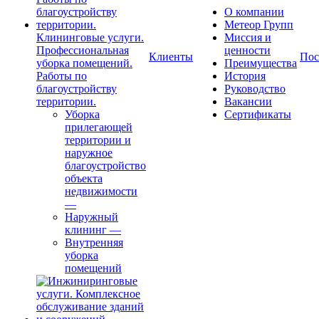
О компании
Метеор Групп
Клининговые услуги.
Миссия и
Профессиональная
ценности
Клиенты
Пос
уборка помещений.
Преимущества
Работы по
История
благоустройству
Руководство
территории.
Вакансии
Уборка
Сертификаты
прилегающей
территории и
наружное
благоустройство
объекта
недвижимости
—
Наружный
клининг
—
Внутренняя
уборка
помещений