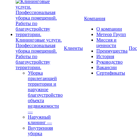
Компания
О компании
Метеор Групп
Клининговые услуги.
Миссия и
Профессиональная
ценности
Клиенты
Пос
уборка помещений.
Преимущества
Работы по
История
благоустройству
Руководство
территории.
Вакансии
Уборка
Сертификаты
прилегающей
территории и
наружное
благоустройство
объекта
недвижимости
—
Наружный
клининг
—
Внутренняя
уборка