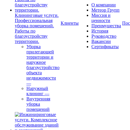
О компании
Метеор Групп
Клининговые услуги.
Миссия и
Профессиональная
ценности
Клиенты
Пос
уборка помещений.
Преимущества
Работы по
История
благоустройству
Руководство
территории.
Вакансии
Уборка
Сертификаты
прилегающей
территории и
наружное
благоустройство
объекта
недвижимости
—
Наружный
клининг
—
Внутренняя
уборка
помещений