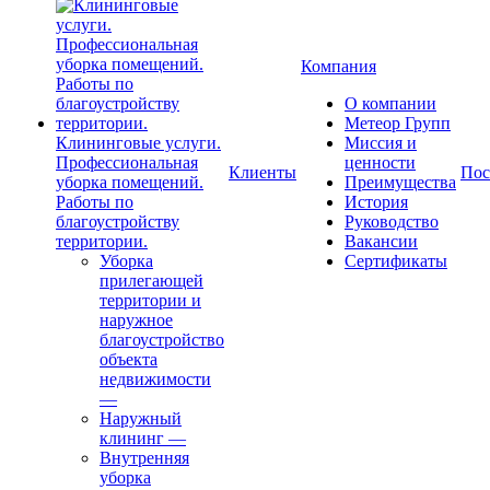
Компания
О компании
Метеор Групп
Клининговые услуги.
Миссия и
Профессиональная
ценности
Клиенты
Пос
уборка помещений.
Преимущества
Работы по
История
благоустройству
Руководство
территории.
Вакансии
Уборка
Сертификаты
прилегающей
территории и
наружное
благоустройство
объекта
недвижимости
—
Наружный
клининг
—
Внутренняя
уборка