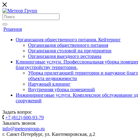
Решения
Организация общественного питания. Кейтеринг
Организация общественного питания
Организация столовой на предприятии
Организация выездного ресторана
Клининговые услуги. Профессиональная уборка помеще
благоустройству территории.
Уборка прилегающей территории и наружное благо
объекта недвижимости
Наружный клининг
Внутренняя уборка помещений
Инжиниринговые услуги. Комплексное обслуживание зд
сооружений
Задать вопрос
+7 (812) 600-93-79
Заказать звонок
info@meteorgroup.ru
г. Санкт-Петербург, ул. Кантемировская, д.2